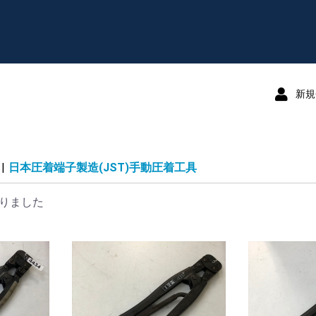
新規
|
日本圧着端子製造(JST)手動圧着工具
りました