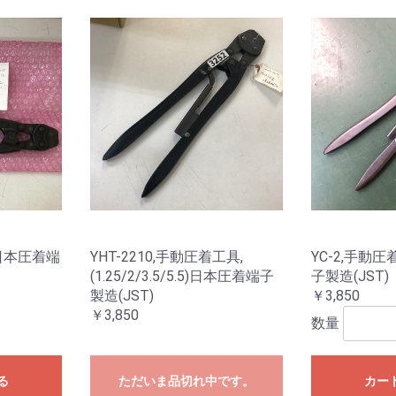
お買い物を続ける
カートへ進む
,日本圧着端
YHT-2210,手動圧着工具,
YC-2,手動
(1.25/2/3.5/5.5)日本圧着端子
子製造(JST)
製造(JST)
￥3,850
￥3,850
数量
る
ただいま品切れ中です。
カー