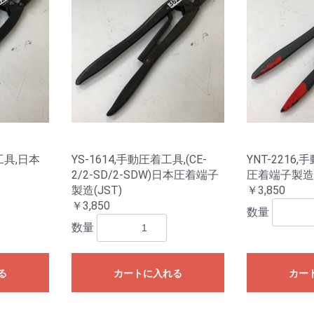
着工具,日本
YS-1614,手動圧着工具,(CE-
YNT-2216
2/2-SD/2-SDW)日本圧着端子
圧着端子製造(
製造(JST)
￥3,850
￥3,850
数量
数量
る
カートに入れる
カー