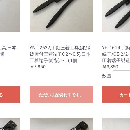
着工具,日本
YNT-2622,手動圧着工具,(絶縁
YS-1614,
1個
被覆付圧着端子0.2〜0.5),日本
続子/CE-2/2
圧着端子製造(JST),1個
圧着端子製造(J
￥3,850
￥3,850
数量
る
ただいま品切れ中です。
カー