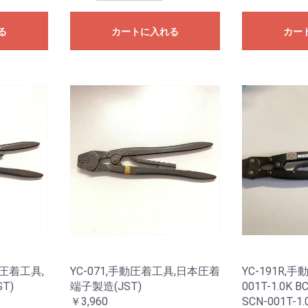
る
カートに入れる
カー
手動圧着工具,
YC-071,手動圧着工具,日本圧着
YC-191R,
T)
端子製造(JST)
001T-1.0K B
￥3,960
SCN-001T-1.