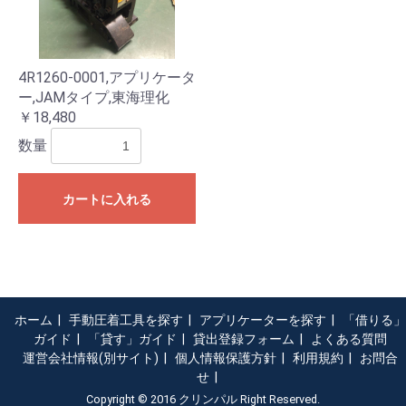
お買い物を続ける
カートへ進む
4R1260-0001,アプリケータ
ー,JAMタイプ,東海理化
￥18,480
数量
カートに入れる
ホーム
|
手動圧着工具を探す
|
アプリケーターを探す
|
「借りる」
ガイド
|
「貸す」ガイド
|
貸出登録フォーム
|
よくある質問
運営会社情報(別サイト)
|
個人情報保護方針
|
利用規約
|
お問合
せ
|
Copyright © 2016 クリンパル Right Reserved.