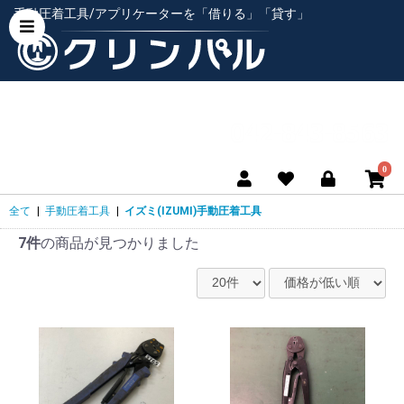
手動圧着工具/アプリケーターを「借りる」「貸す」
0
全て
|
手動圧着工具
|
イズミ(IZUMI)手動圧着工具
7件
の商品が見つかりました