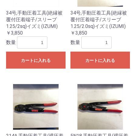
34号,手動圧着工具(絶縁被
34号,手動圧着工具(絶縁被
覆付圧着端子/スリーブ
覆付圧着端子/スリーブ
1.25/2sq)イズミ(IZUMI)
1.25/2.0sq)イズミ(IZUMI)
￥3,850
￥3,850
数量
数量
お買い物を続ける
カートへ進む
カートに入れる
カートに入れる
214A,手動圧着工具(裸圧着
5N18,手動圧着工具(裸圧着