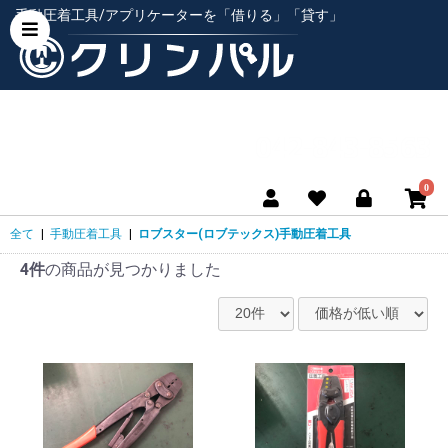
手動圧着工具/アプリケーターを「借りる」「貸す」
0
全て
|
手動圧着工具
|
ロブスター(ロブテックス)手動圧着工具
4件
の商品が見つかりました