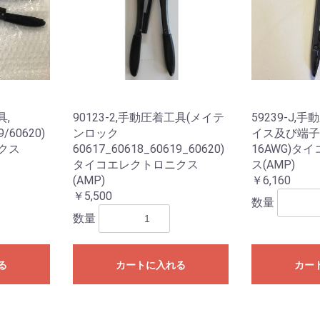
具,
90123-2,手動圧着工具(メイテ
59239-J,
9/60620)
ンロック
イス及び端子 1
クス
60617_60618_60619_60620)
16AWG)タ
タイコエレクトロニクス
ス(AMP)
(AMP)
￥6,160
￥5,500
数量
数量
る
カートに入れる
カー