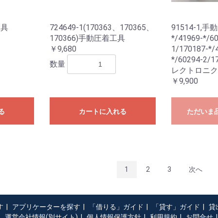
工具
724649-1(170363、170365、
91514-1,手
170366)手動圧着工具
*/41969-*/6
￥9,680
1/170187-*/
*/60294-2/
数量
レクトロニクス
￥9,900
る
カートに入れる
ただいま
1
2
3
次へ
す
|
アプリケーターを探す
|
「借りる」ガイド
|
「貸す」ガイド
|
貸
運営会社情報(別サイト)
|
個人情報保護方針
|
利用規約
|
お問合せ