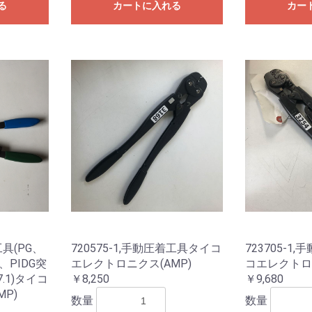
る
カートに入れる
カー
お買い物を続ける
カートへ進む
工具(PG、
720575-1,手動圧着工具タイコ
723705-1
PG、PIDG突
エレクトロニクス(AMP)
コエレクトロニ
7.1)タイコ
￥8,250
￥9,680
P)
数量
数量