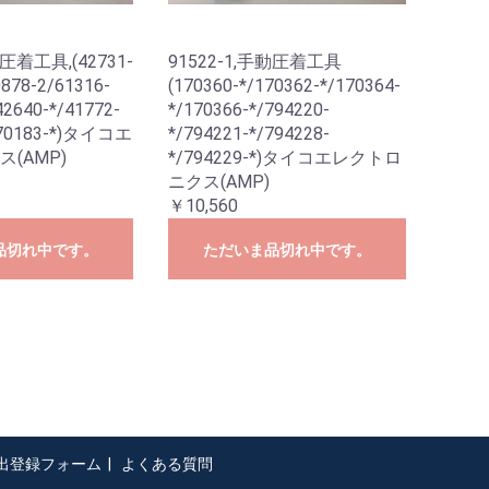
動圧着工具,(42731-
91522-1,手動圧着工具
0878-2/61316-
(170360-*/170362-*/170364-
42640-*/41772-
*/170366-*/794220-
170183-*)タイコエ
*/794221-*/794228-
(AMP)
*/794229-*)タイコエレクトロ
ニクス(AMP)
￥10,560
品切れ中です。
ただいま品切れ中です。
出登録フォーム
|
よくある質問
|