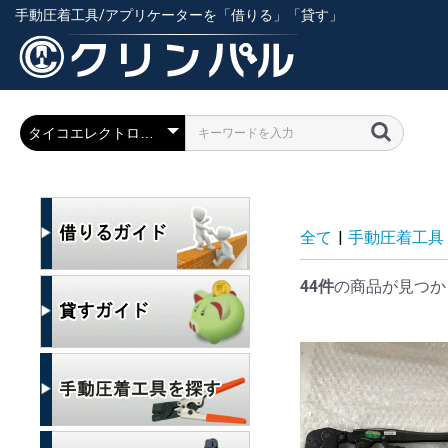
手動圧着工具/アプリケーターを「借りる」「貸す」
全て
|
手動圧着工具
44件
の商品が見つか