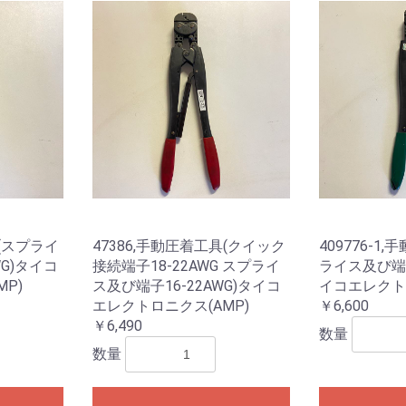
具(スプライ
47386,手動圧着工具(クイック
409776-1
WG)タイコ
接続端子18-22AWG スプライ
ライス及び端子 
P)
ス及び端子16-22AWG)タイコ
イコエレクトロ
エレクトロニクス(AMP)
￥6,600
￥6,490
数量
数量