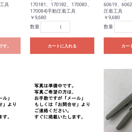
着工具
170181、170182、170083、
60619、606
170084)手動圧着工具
圧着工具
￥9,680
￥9,680
数量
数量
です。
カートに入れる
カー