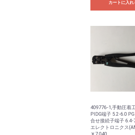
カートに入れ
409776-1,手動圧着
PIDG端子 5.2-6.0 
合せ接続子端子 6.4-
エレクトロニクス(AM
￥7,040