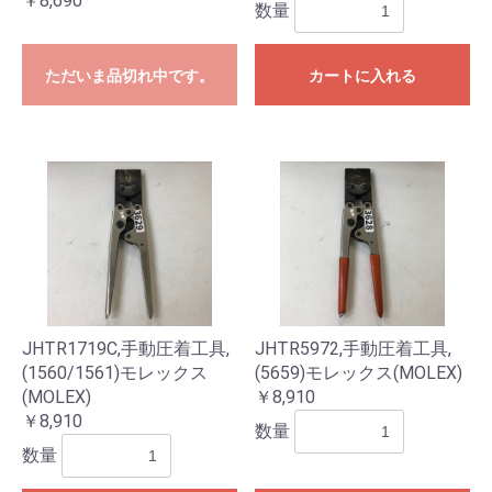
￥8,690
数量
ただいま品切れ中です。
カートに入れる
お買い物を続ける
カートへ進む
JHTR1719C,手動圧着工具,
JHTR5972,手動圧着工具,
(1560/1561)モレックス
(5659)モレックス(MOLEX)
(MOLEX)
￥8,910
￥8,910
数量
数量